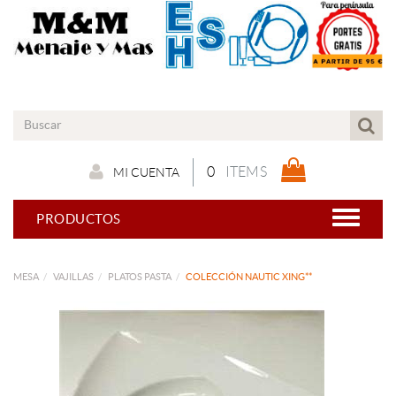
0
ITEMS
MI CUENTA
PRODUCTOS
MESA
VAJILLAS
PLATOS PASTA
COLECCIÓN NAUTIC XING**