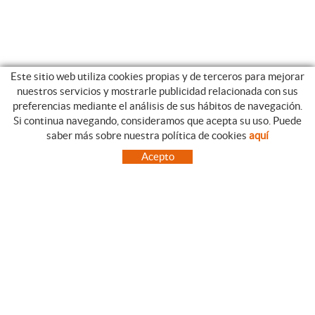
Este sitio web utiliza cookies propias y de terceros para mejorar
nuestros servicios y mostrarle publicidad relacionada con sus
preferencias mediante el análisis de sus hábitos de navegación.
Si continua navegando, consideramos que acepta su uso. Puede
CATEGORIAS
GUIA DE COMPRA
saber más sobre nuestra política de cookies
aquí
EMPRESA
CONDICIONES DE COMPRA
Acepto
NUESTRO BLOG
PAGO
SITUACIÓN
ENVÍO
CONTACTO
CAMBIOS Y DEVOLUCIONES
OFERTAS
NOVEDADES
SÍGUENOS
CONTACTO
FACEBOOK
Via Aurèlia, 1,
INSTAGRAM
43840 SALOU (Tarragona)