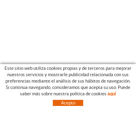
Este sitio web utiliza cookies propias y de terceros para mejorar
nuestros servicios y mostrarle publicidad relacionada con sus
preferencias mediante el análisis de sus hábitos de navegación.
Si continua navegando, consideramos que acepta su uso. Puede
CATEGORIAS
GUIA DE COMPRA
saber más sobre nuestra política de cookies
aquí
EMPRESA
CONDICIONES DE COMPRA
Acepto
NUESTRO BLOG
PAGO
SITUACIÓN
ENVÍO
CONTACTO
CAMBIOS Y DEVOLUCIONES
OFERTAS
NOVEDADES