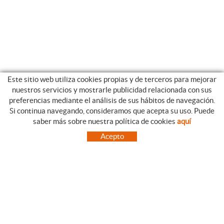
Este sitio web utiliza cookies propias y de terceros para mejorar
nuestros servicios y mostrarle publicidad relacionada con sus
preferencias mediante el análisis de sus hábitos de navegación.
Si continua navegando, consideramos que acepta su uso. Puede
CATEGORIAS
GUIA DE COMPRA
saber más sobre nuestra política de cookies
aquí
EMPRESA
CONDICIONES DE COMPRA
Acepto
NUESTRO BLOG
PAGO
SITUACIÓN
ENVÍO
CONTACTO
CAMBIOS Y DEVOLUCIONES
OFERTAS
NOVEDADES
SÍGUENOS
CONTACTO