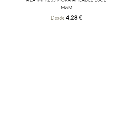
+ INFO
M&M
4,28 €
Desde