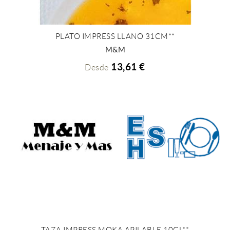
PLATO IMPRESS LLANO 31CM**
+ INFO
M&M
13,61 €
Desde
TAZA IMPRESS MOKA APILABLE 10CL**