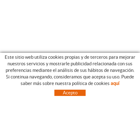
Este sitio web utiliza cookies propias y de terceros para mejorar
nuestros servicios y mostrarle publicidad relacionada con sus
preferencias mediante el análisis de sus hábitos de navegación.
Si continua navegando, consideramos que acepta su uso. Puede
CATEGORIAS
GUIA DE COMPRA
saber más sobre nuestra política de cookies
aquí
EMPRESA
CONDICIONES DE COMPRA
Acepto
NUESTRO BLOG
PAGO
SITUACIÓN
ENVÍO
CONTACTO
CAMBIOS Y DEVOLUCIONES
OFERTAS
NOVEDADES