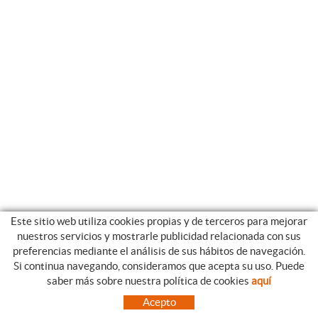
Este sitio web utiliza cookies propias y de terceros para mejorar
nuestros servicios y mostrarle publicidad relacionada con sus
preferencias mediante el análisis de sus hábitos de navegación.
Si continua navegando, consideramos que acepta su uso. Puede
CATEGORIAS
GUIA DE COMPRA
saber más sobre nuestra política de cookies
aquí
EMPRESA
CONDICIONES DE COMPRA
Acepto
NUESTRO BLOG
PAGO