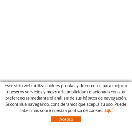
Este sitio web utiliza cookies propias y de terceros para mejorar
nuestros servicios y mostrarle publicidad relacionada con sus
preferencias mediante el análisis de sus hábitos de navegación.
Si continua navegando, consideramos que acepta su uso. Puede
CATEGORIAS
GUIA DE COMPRA
saber más sobre nuestra política de cookies
aquí
EMPRESA
CONDICIONES DE COMPRA
Acepto
NUESTRO BLOG
PAGO
SITUACIÓN
ENVÍO