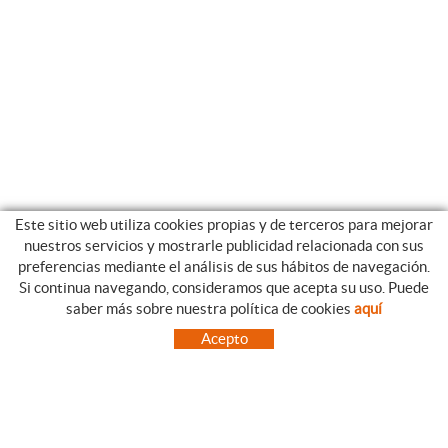
Este sitio web utiliza cookies propias y de terceros para mejorar
nuestros servicios y mostrarle publicidad relacionada con sus
preferencias mediante el análisis de sus hábitos de navegación.
Si continua navegando, consideramos que acepta su uso. Puede
CATEGORIAS
GUIA DE COMPRA
saber más sobre nuestra política de cookies
aquí
EMPRESA
CONDICIONES DE COMPRA
Acepto
NUESTRO BLOG
PAGO
SITUACIÓN
ENVÍO
CONTACTO
CAMBIOS Y DEVOLUCIONES
OFERTAS
NOVEDADES