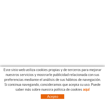
Este sitio web utiliza cookies propias y de terceros para mejorar
nuestros servicios y mostrarle publicidad relacionada con sus
preferencias mediante el análisis de sus hábitos de navegación.
Si continua navegando, consideramos que acepta su uso. Puede
CATEGORIAS
GUIA DE COMPRA
saber más sobre nuestra política de cookies
aquí
EMPRESA
CONDICIONES DE COMPRA
Acepto
NUESTRO BLOG
PAGO
SITUACIÓN
ENVÍO