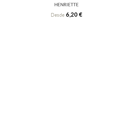
+ INFO
HENRIETTE
6,20 €
Desde