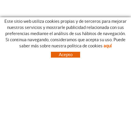
Este sitio web utiliza cookies propias y de terceros para mejorar
nuestros servicios y mostrarle publicidad relacionada con sus
preferencias mediante el análisis de sus hábitos de navegación.
Si continua navegando, consideramos que acepta su uso. Puede
CATEGORIAS
GUIA DE COMPRA
saber más sobre nuestra política de cookies
aquí
EMPRESA
CONDICIONES DE COMPRA
Acepto
NUESTRO BLOG
PAGO
SITUACIÓN
ENVÍO
CONTACTO
CAMBIOS Y DEVOLUCIONES
OFERTAS
NOVEDADES
SÍGUENOS
CONTACTO
FACEBOOK
Via Aurèlia, 1,
INSTAGRAM
43840 SALOU (Tarragona)
TWITTER
977 390767
PINTEREST