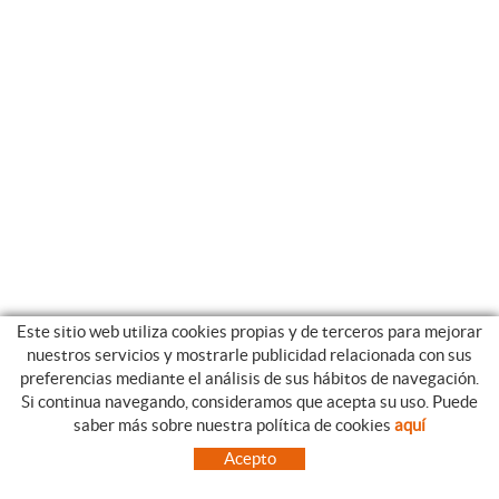
Este sitio web utiliza cookies propias y de terceros para mejorar
nuestros servicios y mostrarle publicidad relacionada con sus
preferencias mediante el análisis de sus hábitos de navegación.
Si continua navegando, consideramos que acepta su uso. Puede
CATEGORIAS
GUIA DE COMPRA
saber más sobre nuestra política de cookies
aquí
EMPRESA
CONDICIONES DE COMPRA
Acepto
NUESTRO BLOG
PAGO
SITUACIÓN
ENVÍO