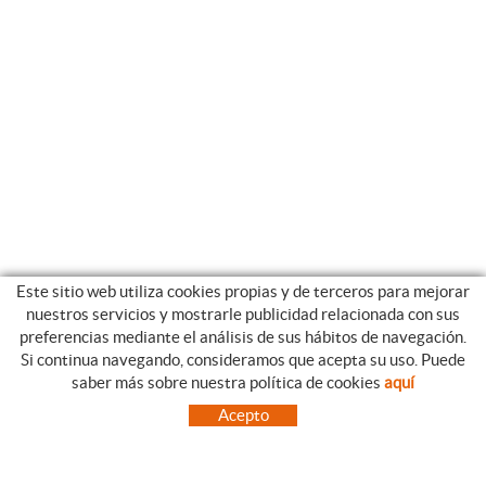
Este sitio web utiliza cookies propias y de terceros para mejorar
nuestros servicios y mostrarle publicidad relacionada con sus
preferencias mediante el análisis de sus hábitos de navegación.
Si continua navegando, consideramos que acepta su uso. Puede
CATEGORIAS
GUIA DE COMPRA
saber más sobre nuestra política de cookies
aquí
EMPRESA
CONDICIONES DE COMPRA
Acepto
NUESTRO BLOG
PAGO
SITUACIÓN
ENVÍO
CONTACTO
CAMBIOS Y DEVOLUCIONES