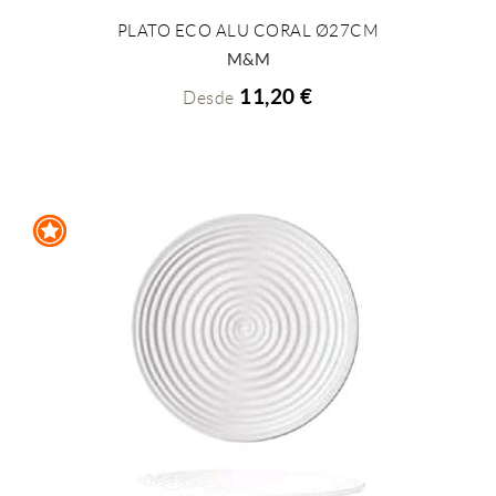
PLATO ECO ALU CORAL Ø27CM
+ INFO
M&M
11,20 €
Desde