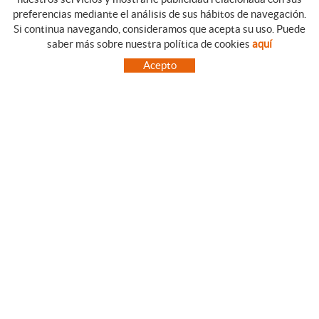
preferencias mediante el análisis de sus hábitos de navegación.
Si continua navegando, consideramos que acepta su uso. Puede
CATEGORIAS
GUIA DE COMPRA
saber más sobre nuestra política de cookies
aquí
EMPRESA
CONDICIONES DE COMPRA
Acepto
NUESTRO BLOG
PAGO
SITUACIÓN
ENVÍO
CONTACTO
CAMBIOS Y DEVOLUCIONES
OFERTAS
NOVEDADES
SÍGUENOS
CONTACTO
FACEBOOK
Via Aurèlia, 1,
INSTAGRAM
43840 SALOU (Tarragona)
TWITTER
977 390767
PINTEREST
menajeymas@ehsalou.com