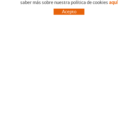
saber más sobre nuestra política de cookies
aquí
EMPRESA
CONDICIONES DE COMPRA
Acepto
NUESTRO BLOG
PAGO
SITUACIÓN
ENVÍO
CONTACTO
CAMBIOS Y DEVOLUCIONES
OFERTAS
NOVEDADES
SÍGUENOS
CONTACTO
FACEBOOK
Via Aurèlia, 1,
INSTAGRAM
43840 SALOU (Tarragona)
TWITTER
977 390767
PINTEREST
menajeymas@ehsalou.com