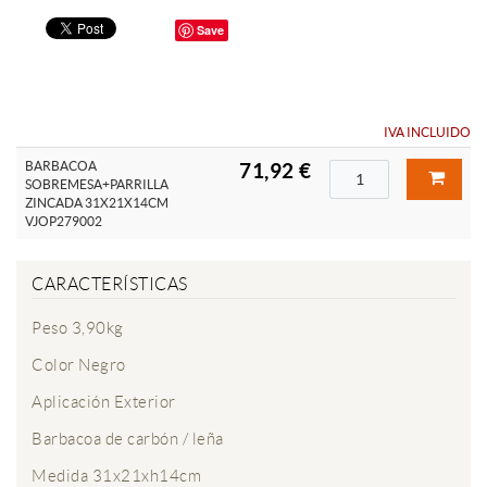
Save
IVA INCLUIDO
BARBACOA
71,92 €
SOBREMESA+PARRILLA
ZINCADA 31X21X14CM
VJOP279002
CARACTERÍSTICAS
Peso 3,90kg
Color Negro
Aplicación Exterior
Barbacoa de carbón / leña
Medida 31x21xh14cm