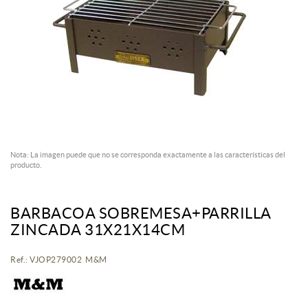
Nota: La imagen puede que no se corresponda exactamente a las características del
producto.
BARBACOA SOBREMESA+PARRILLA
ZINCADA 31X21X14CM
Ref.: VJOP279002 M&M