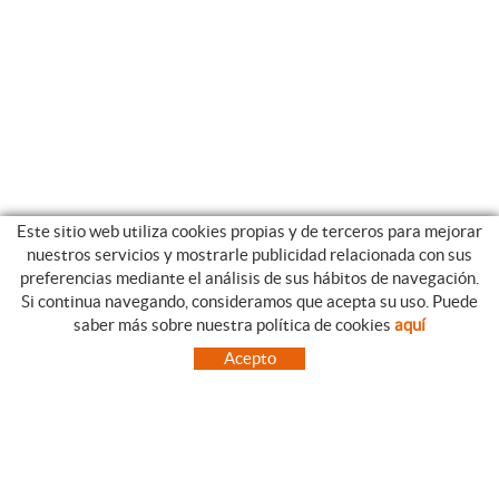
Este sitio web utiliza cookies propias y de terceros para mejorar
nuestros servicios y mostrarle publicidad relacionada con sus
preferencias mediante el análisis de sus hábitos de navegación.
Si continua navegando, consideramos que acepta su uso. Puede
CATEGORIAS
GUIA DE COMPRA
saber más sobre nuestra política de cookies
aquí
EMPRESA
CONDICIONES DE COMPRA
Acepto
NUESTRO BLOG
PAGO
SITUACIÓN
ENVÍO
CONTACTO
CAMBIOS Y DEVOLUCIONES
OFERTAS
NOVEDADES