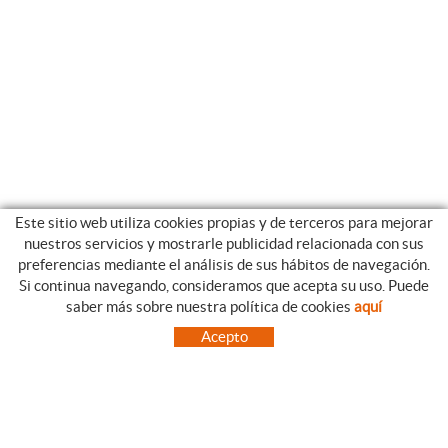
Este sitio web utiliza cookies propias y de terceros para mejorar
nuestros servicios y mostrarle publicidad relacionada con sus
preferencias mediante el análisis de sus hábitos de navegación.
Si continua navegando, consideramos que acepta su uso. Puede
CATEGORIAS
GUIA DE COMPRA
saber más sobre nuestra política de cookies
aquí
EMPRESA
CONDICIONES DE COMPRA
Acepto
NUESTRO BLOG
PAGO
SITUACIÓN
ENVÍO
CONTACTO
CAMBIOS Y DEVOLUCIONES
OFERTAS
NOVEDADES