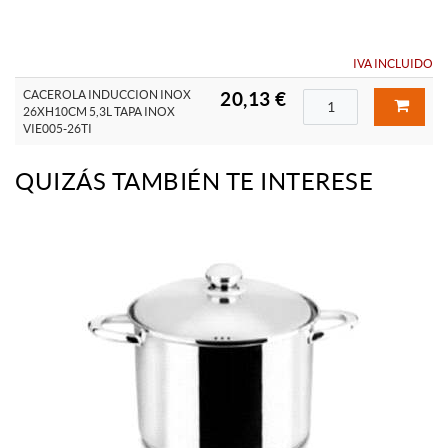
IVA INCLUIDO
CACEROLA INDUCCION INOX
20,13 €
26XH10CM 5,3L TAPA INOX
VIE005-26TI
QUIZÁS TAMBIÉN TE INTERESE