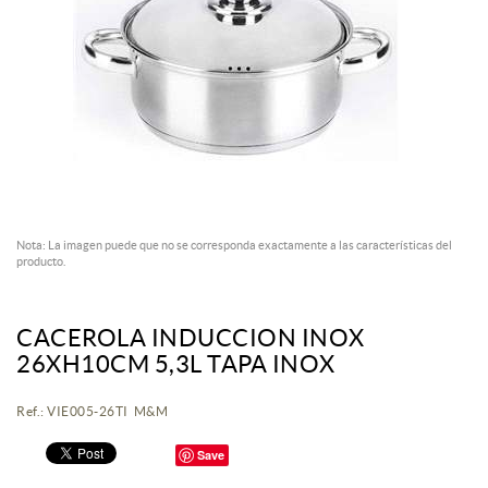
Nota: La imagen puede que no se corresponda exactamente a las características del
producto.
CACEROLA INDUCCION INOX
26XH10CM 5,3L TAPA INOX
Ref.: VIE005-26TI M&M
Save