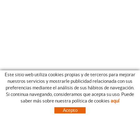
Este sitio web utiliza cookies propias y de terceros para mejorar
nuestros servicios y mostrarle publicidad relacionada con sus
preferencias mediante el análisis de sus hábitos de navegación.
Si continua navegando, consideramos que acepta su uso. Puede
CATEGORIAS
GUIA DE COMPRA
saber más sobre nuestra política de cookies
aquí
EMPRESA
CONDICIONES DE COMPRA
Acepto
NUESTRO BLOG
PAGO
SITUACIÓN
ENVÍO
CONTACTO
CAMBIOS Y DEVOLUCIONES
OFERTAS
NOVEDADES