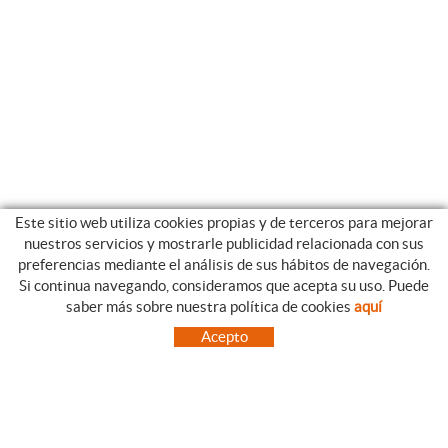
Este sitio web utiliza cookies propias y de terceros para mejorar
nuestros servicios y mostrarle publicidad relacionada con sus
preferencias mediante el análisis de sus hábitos de navegación.
Si continua navegando, consideramos que acepta su uso. Puede
CATEGORIAS
GUIA DE COMPRA
saber más sobre nuestra política de cookies
aquí
EMPRESA
CONDICIONES DE COMPRA
Acepto
NUESTRO BLOG
PAGO
SITUACIÓN
ENVÍO
CONTACTO
CAMBIOS Y DEVOLUCIONES
OFERTAS
NOVEDADES