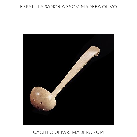
ESPATULA SANGRIA 35CM MADERA OLIVO
CACILLO OLIVAS MADERA 7CM