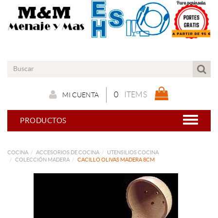
0
ITEMS
MI CUENTA
PRODUCTOS
COCINA
ACCESORIOS DE COCINA
UTENSILIOS COCINA
COLECCIÓN MADERA
CACILLO OLIVAS MADERA 8CM