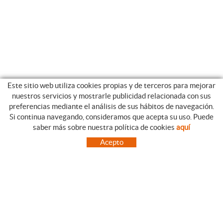
Este sitio web utiliza cookies propias y de terceros para mejorar
nuestros servicios y mostrarle publicidad relacionada con sus
preferencias mediante el análisis de sus hábitos de navegación.
Si continua navegando, consideramos que acepta su uso. Puede
CATEGORIAS
GUIA DE COMPRA
saber más sobre nuestra política de cookies
aquí
EMPRESA
CONDICIONES DE COMPRA
Acepto
NUESTRO BLOG
PAGO
SITUACIÓN
ENVÍO
CONTACTO
CAMBIOS Y DEVOLUCIONES
OFERTAS
NOVEDADES
SÍGUENOS
CONTACTO