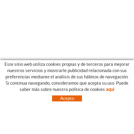
Este sitio web utiliza cookies propias y de terceros para mejorar
nuestros servicios y mostrarle publicidad relacionada con sus
preferencias mediante el análisis de sus hábitos de navegación.
Si continua navegando, consideramos que acepta su uso. Puede
CATEGORIAS
GUIA DE COMPRA
saber más sobre nuestra política de cookies
aquí
EMPRESA
CONDICIONES DE COMPRA
Acepto
NUESTRO BLOG
PAGO
SITUACIÓN
ENVÍO
CONTACTO
CAMBIOS Y DEVOLUCIONES
OFERTAS
NOVEDADES