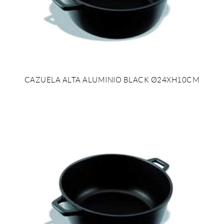
CAZUELA ALTA ALUMINIO BLACK Ø24XH10CM