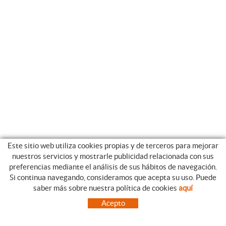
Este sitio web utiliza cookies propias y de terceros para mejorar
nuestros servicios y mostrarle publicidad relacionada con sus
preferencias mediante el análisis de sus hábitos de navegación.
Si continua navegando, consideramos que acepta su uso. Puede
CATEGORIAS
GUIA DE COMPRA
saber más sobre nuestra política de cookies
aquí
EMPRESA
CONDICIONES DE COMPRA
Acepto
NUESTRO BLOG
PAGO
SITUACIÓN
ENVÍO