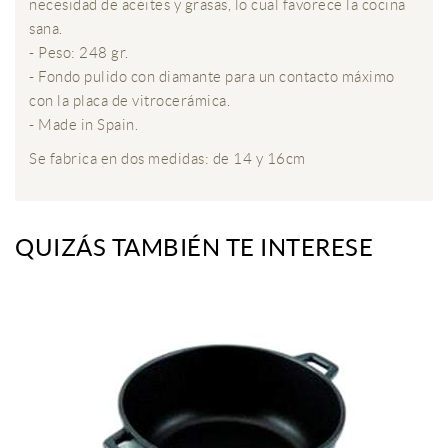
necesidad de aceites y grasas, lo cual favorece la cocina
sana.
- Peso: 248 gr.
- Fondo pulido con diamante para un contacto máximo
con la placa de vitrocerámica.
- Made in Spain.
Se fabrica en dos medidas: de 14 y 16cm
QUIZÁS TAMBIÉN TE INTERESE