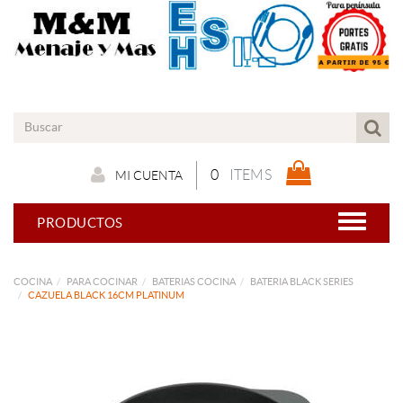
0
ITEMS
MI CUENTA
PRODUCTOS
COCINA
PARA COCINAR
BATERIAS COCINA
BATERIA BLACK SERIES
CAZUELA BLACK 16CM PLATINUM