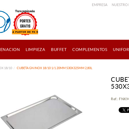
EMPRESA
NUESTRO
ENACION
LIMPIEZA
BUFFET
COMPLEMENTOS
UNIFO
OX 18/10
CUBETA GN INOX 18/10 1/1 20MM 530X325MM 2,80L
CUBE
530X
Ref.: FN