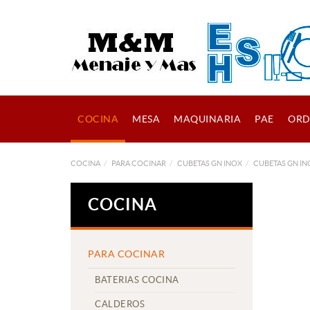
COCINA
MESA
MAQUINARIA
PAE
ORD
COCINA
PARA COCINAR
CUBETAS GN INOX
CUBETAS GN IN
COCINA
PARA COCINAR
BATERIAS COCINA
CALDEROS