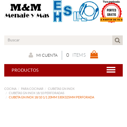
0
ITEMS
MI CUENTA
PRODUCTOS
COCINA
PARA COCINAR
CUBETAS GN INOX
CUBETAS GN INOX 18/10 PERFORADAS
CUBETA GN INOX 18/10 1/1 20MM 530X325MM PERFORADA