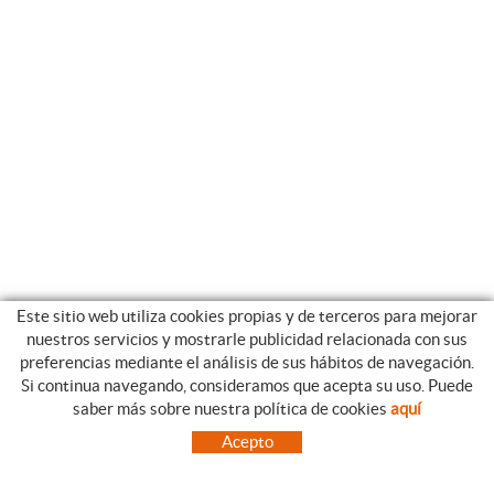
Este sitio web utiliza cookies propias y de terceros para mejorar
nuestros servicios y mostrarle publicidad relacionada con sus
preferencias mediante el análisis de sus hábitos de navegación.
Si continua navegando, consideramos que acepta su uso. Puede
CATEGORIAS
GUIA DE COMPRA
saber más sobre nuestra política de cookies
aquí
EMPRESA
CONDICIONES DE COMPRA
Acepto
NUESTRO BLOG
PAGO
SITUACIÓN
ENVÍO