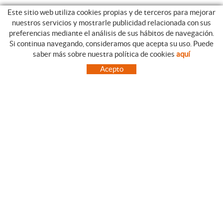
Este sitio web utiliza cookies propias y de terceros para mejorar
nuestros servicios y mostrarle publicidad relacionada con sus
preferencias mediante el análisis de sus hábitos de navegación.
Si continua navegando, consideramos que acepta su uso. Puede
CATEGORIAS
GUIA DE COMPRA
saber más sobre nuestra política de cookies
aquí
EMPRESA
CONDICIONES DE COMPRA
Acepto
NUESTRO BLOG
PAGO
SITUACIÓN
ENVÍO
CONTACTO
CAMBIOS Y DEVOLUCIONES
OFERTAS
NOVEDADES
SÍGUENOS
CONTACTO
FACEBOOK
Via Aurèlia, 1,
INSTAGRAM
43840 SALOU (Tarragona)
TWITTER
977 390767
PINTEREST
menajeymas@ehsalou.com