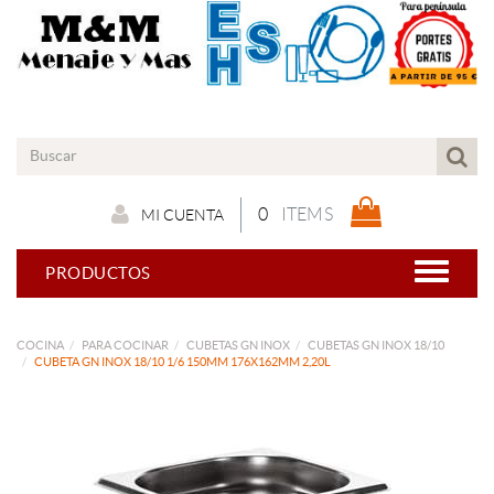
0
ITEMS
MI CUENTA
PRODUCTOS
COCINA
PARA COCINAR
CUBETAS GN INOX
CUBETAS GN INOX 18/10
CUBETA GN INOX 18/10 1/6 150MM 176X162MM 2,20L