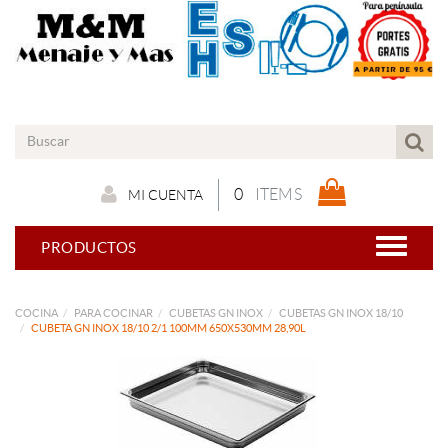
0
ITEMS
MI CUENTA
PRODUCTOS
COCINA
PARA COCINAR
CUBETAS GN INOX
CUBETAS GN INOX 18/10
CUBETA GN INOX 18/10 2/1 100MM 650X530MM 28,90L