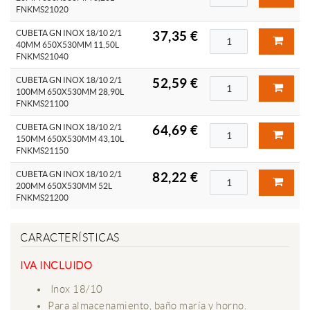
FNKMS21020
CUBETA GN INOX 18/10 2/1
37,35 €
40MM 650X530MM 11,50L
FNKMS21040
CUBETA GN INOX 18/10 2/1
52,59 €
100MM 650X530MM 28,90L
FNKMS21100
CUBETA GN INOX 18/10 2/1
64,69 €
150MM 650X530MM 43,10L
FNKMS21150
CUBETA GN INOX 18/10 2/1
82,22 €
200MM 650X530MM 52L
FNKMS21200
CARACTERÍSTICAS
IVA INCLUIDO
Inox 18/10
Para almacenamiento, baño maría y horno.