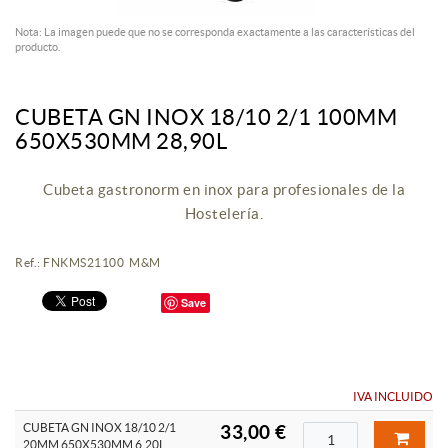
Nota: La imagen puede que no se corresponda exactamente a las características del
producto.
CUBETA GN INOX 18/10 2/1 100MM
650X530MM 28,90L
Cubeta gastronorm en inox para profesionales de la
Hostelería.
Ref.: FNKMS21100 M&M
Save
IVA INCLUIDO
CUBETA GN INOX 18/10 2/1
33,00 €
20MM 650X530MM 6,20L