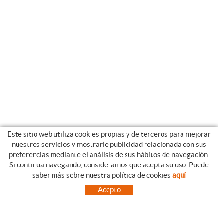
Este sitio web utiliza cookies propias y de terceros para mejorar
nuestros servicios y mostrarle publicidad relacionada con sus
preferencias mediante el análisis de sus hábitos de navegación.
Si continua navegando, consideramos que acepta su uso. Puede
CATEGORIAS
GUIA DE COMPRA
saber más sobre nuestra política de cookies
aquí
EMPRESA
CONDICIONES DE COMPRA
Acepto
NUESTRO BLOG
PAGO
SITUACIÓN
ENVÍO
CONTACTO
CAMBIOS Y DEVOLUCIONES