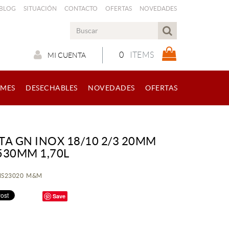
 BLOG
SITUACIÓN
CONTACTO
OFERTAS
NOVEDADES
0
ITEMS
MI CUENTA
RMES
DESECHABLES
NOVEDADES
OFERTAS
TA GN INOX 18/10 2/3 20MM
530MM 1,70L
KMS23020 M&M
Save