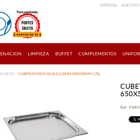
EMPRESA
NUESTRO
ENACION
LIMPIEZA
BUFFET
COMPLEMENTOS
UNIFO
OX 18/10
CUBETA GN INOX 18/10 2/3 20MM 650X530MM 1,70L
CUBE
650X
Ref.: FN