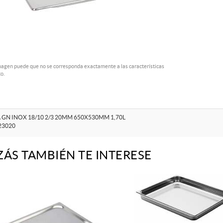
magen puede que no se corresponda exactamente a las características
o.
 GN INOX 18/10 2/3 20MM 650X530MM 1,70L
23020
ZÁS TAMBIÉN TE INTERESE