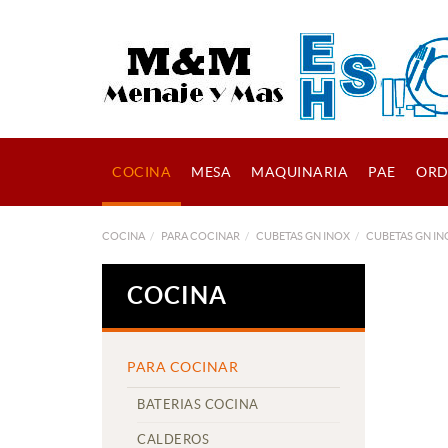
COCINA
MESA
MAQUINARIA
PAE
ORD
COCINA
PARA COCINAR
CUBETAS GN INOX
CUBETAS GN IN
COCINA
PARA COCINAR
BATERIAS COCINA
CALDEROS