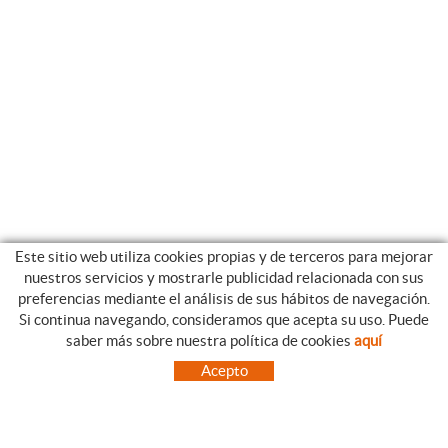
Este sitio web utiliza cookies propias y de terceros para mejorar
nuestros servicios y mostrarle publicidad relacionada con sus
preferencias mediante el análisis de sus hábitos de navegación.
Si continua navegando, consideramos que acepta su uso. Puede
CATEGORIAS
GUIA DE COMPRA
saber más sobre nuestra política de cookies
aquí
EMPRESA
CONDICIONES DE COMPRA
Acepto
NUESTRO BLOG
PAGO
SITUACIÓN
ENVÍO
CONTACTO
CAMBIOS Y DEVOLUCIONES
OFERTAS