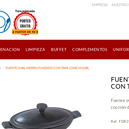
EMPRESA
NUESTRO
ENACION
LIMPIEZA
BUFFET
COMPLEMENTOS
UNIFO
A
FUENTE OVAL HIERRO FUNDIDO CON TAPA 12X8CM 0,08L
FUEN
CON 
Fuente o
cocción d
Ref.: FD