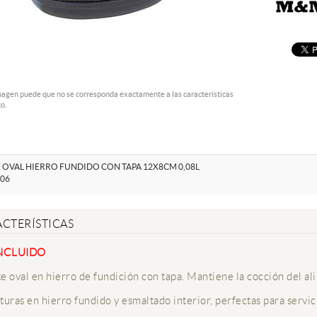
magen puede que no se corresponda exactamente a las características
o.
 OVAL HIERRO FUNDIDO CON TAPA 12X8CM 0,08L
06
CTERÍSTICAS
INCLUIDO
e oval en hierro de fundición con tapa. Mantiene la cocción del al
turas en hierro fundido y esmaltado interior, perfectas para servic