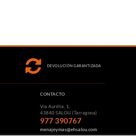
DEVOLUCIÓN GARANTIZADA
CONTACTO
Via Aurèlia, 1,
43840 SALOU (Tarragona)
977 390767
menajeymas@ehsalou.com