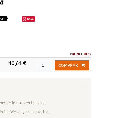
Save
IVA INCLUIDO
10,61 €
COMPRAR
imento incluso en la mesa.
io individual y presentación.