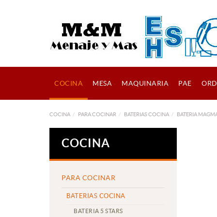
COCINA
MESA
MAQUINARIA
PAE
ORD
COCINA
PARA COCINAR
BATERIAS COCINA
BATERIA MAGM
COCINA
PARA COCINAR
BATERIAS COCINA
BATERIA 5 STARS