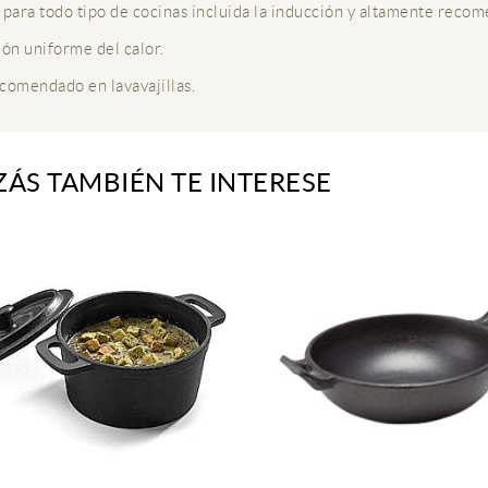
 para todo tipo de cocinas incluida la inducción y altamente recom
ión uniforme del calor.
comendado en lavavajillas.
ZÁS TAMBIÉN TE INTERESE