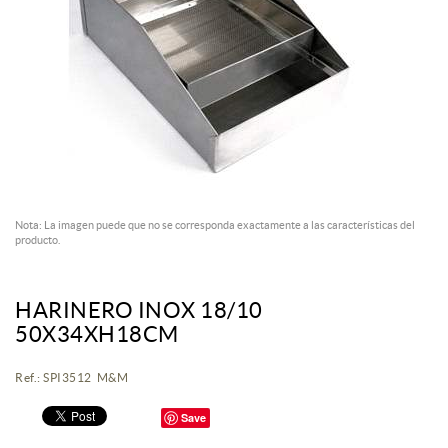
Nota: La imagen puede que no se corresponda exactamente a las características del
producto.
HARINERO INOX 18/10
50X34XH18CM
Ref.: SPI3512 M&M
Save