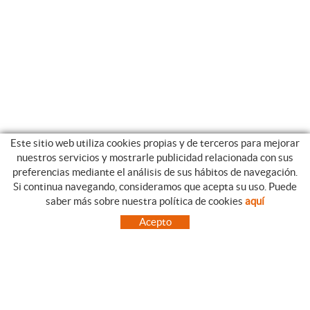
Este sitio web utiliza cookies propias y de terceros para mejorar
nuestros servicios y mostrarle publicidad relacionada con sus
preferencias mediante el análisis de sus hábitos de navegación.
Si continua navegando, consideramos que acepta su uso. Puede
CATEGORIAS
GUIA DE COMPRA
saber más sobre nuestra política de cookies
aquí
EMPRESA
CONDICIONES DE COMPRA
Acepto
NUESTRO BLOG
PAGO
SITUACIÓN
ENVÍO
CONTACTO
CAMBIOS Y DEVOLUCIONES
OFERTAS
NOVEDADES