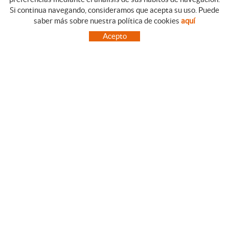
Si continua navegando, consideramos que acepta su uso. Puede
CATEGORIAS
GUIA DE COMPRA
saber más sobre nuestra política de cookies
aquí
EMPRESA
CONDICIONES DE COMPRA
Acepto
NUESTRO BLOG
PAGO
SITUACIÓN
ENVÍO
CONTACTO
CAMBIOS Y DEVOLUCIONES
OFERTAS
NOVEDADES
SÍGUENOS
CONTACTO
FACEBOOK
Via Aurèlia, 1,
INSTAGRAM
43840 SALOU (Tarragona)
TWITTER
977 390767
PINTEREST
menajeymas@ehsalou.com