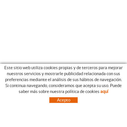
Este sitio web utiliza cookies propias y de terceros para mejorar
nuestros servicios y mostrarle publicidad relacionada con sus
preferencias mediante el análisis de sus hábitos de navegación.
Si continua navegando, consideramos que acepta su uso. Puede
CATEGORIAS
GUIA DE COMPRA
saber más sobre nuestra política de cookies
aquí
EMPRESA
CONDICIONES DE COMPRA
Acepto
NUESTRO BLOG
PAGO
SITUACIÓN
ENVÍO
CONTACTO
CAMBIOS Y DEVOLUCIONES
OFERTAS
NOVEDADES