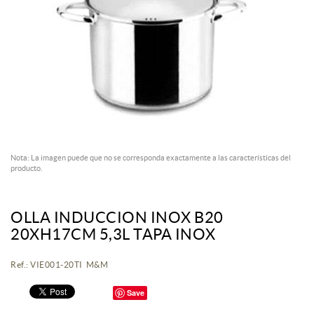
Nota: La imagen puede que no se corresponda exactamente a las características del
producto.
OLLA INDUCCION INOX B20
20XH17CM 5,3L TAPA INOX
Ref.: VIE001-20TI M&M
Save