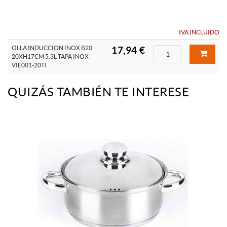
IVA INCLUIDO
OLLA INDUCCION INOX B20
17,94 €
20XH17CM 5,3L TAPA INOX
VIE001-20TI
QUIZÁS TAMBIÉN TE INTERESE