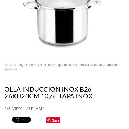
Nota: La imagen puede que no se corresponda exactamente a las características del
producto.
OLLA INDUCCION INOX B26
26XH20CM 10,6L TAPA INOX
Ref.: VIE001-26TI M&M
Save