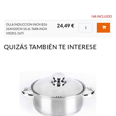
IVA INCLUIDO
OLLA INDUCCION INOX B26
24,49 €
26XH20CM 10,6L TAPA INOX
VIE001-26TI
QUIZÁS TAMBIÉN TE INTERESE