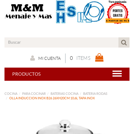
0
ITEMS
MI CUENTA
PRODUCTOS
COCINA
PARA COCINAR
BATERIAS COCINA
BATERIA RODAS
OLLA INDUCCION INOX B26 26XH20CM 10,6L TAPA INOX