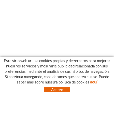
Este sitio web utiliza cookies propias y de terceros para mejorar
nuestros servicios y mostrarle publicidad relacionada con sus
preferencias mediante el análisis de sus hábitos de navegación.
Si continua navegando, consideramos que acepta su uso. Puede
CATEGORIAS
GUIA DE COMPRA
saber más sobre nuestra política de cookies
aquí
EMPRESA
CONDICIONES DE COMPRA
Acepto
NUESTRO BLOG
PAGO
SITUACIÓN
ENVÍO
CONTACTO
CAMBIOS Y DEVOLUCIONES
OFERTAS
NOVEDADES