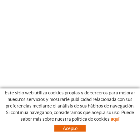
Este sitio web utiliza cookies propias y de terceros para mejorar
nuestros servicios y mostrarle publicidad relacionada con sus
preferencias mediante el análisis de sus hábitos de navegación.
Si continua navegando, consideramos que acepta su uso. Puede
CATEGORIAS
GUIA DE COMPRA
saber más sobre nuestra política de cookies
aquí
EMPRESA
CONDICIONES DE COMPRA
Acepto
NUESTRO BLOG
PAGO
SITUACIÓN
ENVÍO