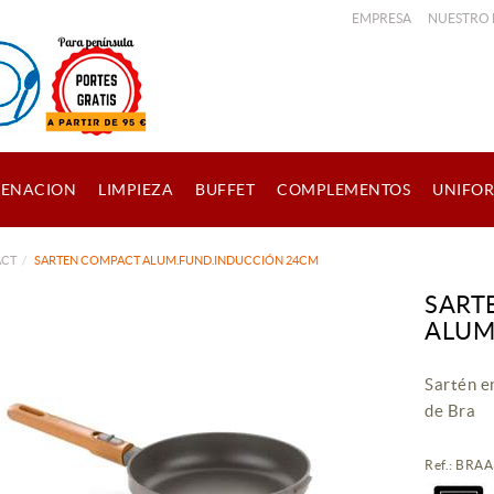
EMPRESA
NUESTRO
ENACION
LIMPIEZA
BUFFET
COMPLEMENTOS
UNIFO
ACT
SARTEN COMPACT ALUM.FUND.INDUCCIÓN 24CM
SART
ALUM
Sartén e
de Bra
Ref.: BR