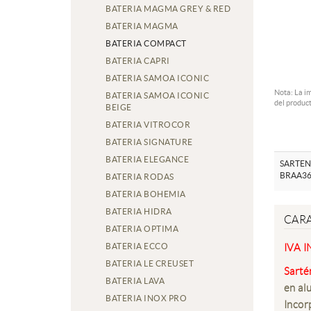
BATERIA MAGMA GREY & RED
BATERIA MAGMA
BATERIA COMPACT
BATERIA CAPRI
BATERIA SAMOA ICONIC
Nota: La i
BATERIA SAMOA ICONIC
del product
BEIGE
BATERIA VITROCOR
BATERIA SIGNATURE
BATERIA ELEGANCE
SARTEN
BRAA36
BATERIA RODAS
BATERIA BOHEMIA
BATERIA HIDRA
CARA
BATERIA OPTIMA
BATERIA ECCO
IVA 
BATERIA LE CREUSET
Sarté
BATERIA LAVA
en al
BATERIA INOX PRO
Incor