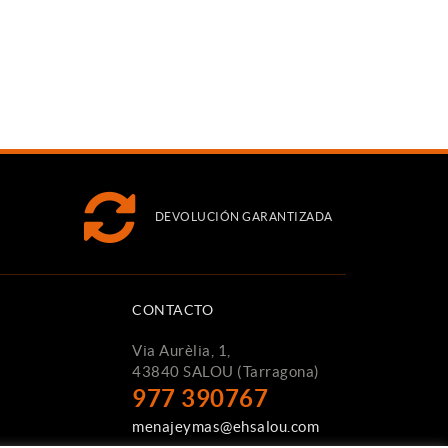
DEVOLUCIÓN GARANTIZADA
CONTACTO
Via Aurèlia, 1,
43840 SALOU (Tarragona)
977 390767
menajeymas@ehsalou.com