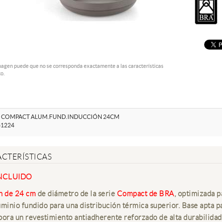
magen puede que no se corresponda exactamente a las características
o.
 COMPACT ALUM.FUND.INDUCCIÓN 24CM
1224
CTERÍSTICAS
INCLUIDO
n de 24 cm
de diámetro de la serie
Compact de BRA
, optimizada 
uminio fundido para una distribución térmica superior. Base apta p
pora un revestimiento antiadherente reforzado de alta durabilidad