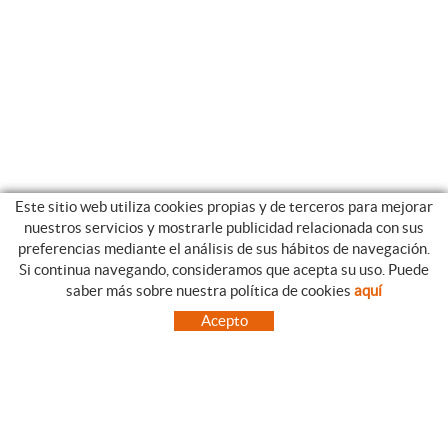
Este sitio web utiliza cookies propias y de terceros para mejorar
nuestros servicios y mostrarle publicidad relacionada con sus
preferencias mediante el análisis de sus hábitos de navegación.
Si continua navegando, consideramos que acepta su uso. Puede
CATEGORIAS
GUIA DE COMPRA
saber más sobre nuestra política de cookies
aquí
EMPRESA
CONDICIONES DE COMPRA
Acepto
NUESTRO BLOG
PAGO
SITUACIÓN
ENVÍO
CONTACTO
CAMBIOS Y DEVOLUCIONES
OFERTAS
NOVEDADES