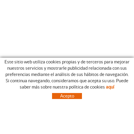
Este sitio web utiliza cookies propias y de terceros para mejorar
nuestros servicios y mostrarle publicidad relacionada con sus
preferencias mediante el análisis de sus hábitos de navegación.
Si continua navegando, consideramos que acepta su uso. Puede
CATEGORIAS
GUIA DE COMPRA
saber más sobre nuestra política de cookies
aquí
EMPRESA
CONDICIONES DE COMPRA
Acepto
NUESTRO BLOG
PAGO
SITUACIÓN
ENVÍO
CONTACTO
CAMBIOS Y DEVOLUCIONES
OFERTAS
NOVEDADES