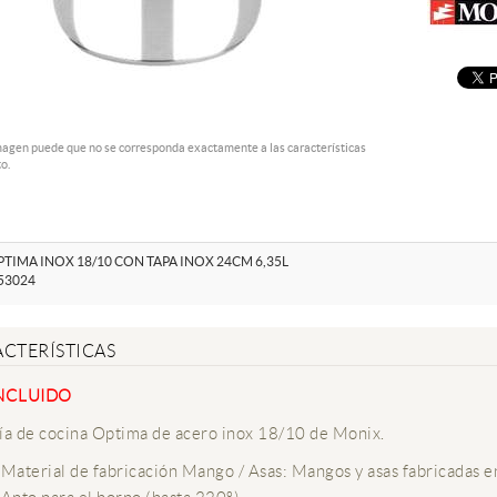
magen puede que no se corresponda exactamente a las características
o.
TIMA INOX 18/10 CON TAPA INOX 24CM 6,35L
53024
CTERÍSTICAS
INCLUIDO
ía de cocina Optima de acero inox 18/10 de Monix.
Material de fabricación Mango / Asas: Mangos y asas fabricadas en