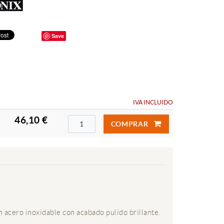
Save
IVA INCLUIDO
46,10 €
COMPRAR
 acero inoxidable con acabado pulido brillante.