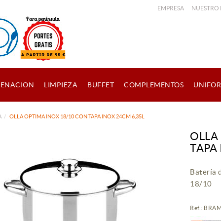
EMPRESA
NUESTRO
ENACION
LIMPIEZA
BUFFET
COMPLEMENTOS
UNIFO
A
OLLA OPTIMA INOX 18/10 CON TAPA INOX 24CM 6,35L
OLLA
TAPA 
Batería 
18/10
Ref.: BR