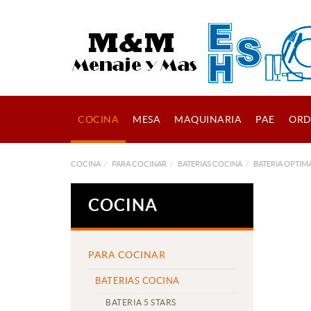
COCINA
MESA
MAQUINARIA
PAE
ORD
COCINA
PARA COCINAR
BATERIAS COCINA
BATERIA OPTIM
COCINA
PARA COCINAR
BATERIAS COCINA
BATERIA 5 STARS