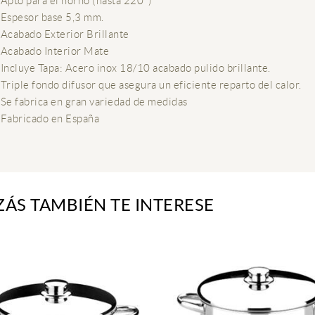
Apto para el horno (hasta 220º)
Espesor base 5,3 mm.
Acabado Exterior Brillante
Acabado Interior Mate
Incluye Tapa: Acero inox 18/10 acabado pulido brillante.
Triple fondo difusor que asegura un eficiente reparto del calor.
Se fabrica en gran variedad de medidas
Fabricado en España
ZÁS TAMBIÉN TE INTERESE