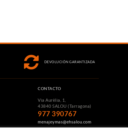
DEVOLUCIÓN GARANTIZADA
CONTACTO
Via Aurèlia, 1,
43840 SALOU (Tarragona)
977 390767
menajeymas@ehsalou.com