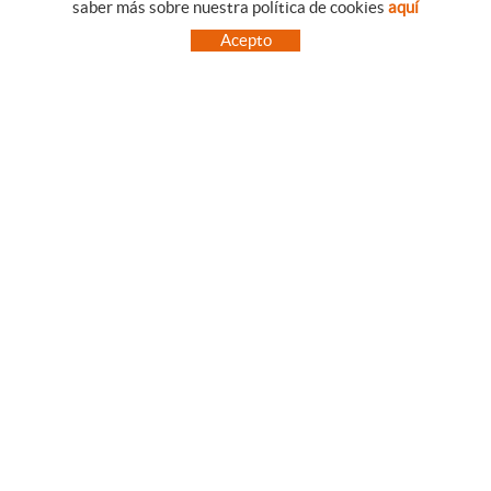
saber más sobre nuestra política de cookies
aquí
EMPRESA
CONDICIONES DE COMPRA
Acepto
NUESTRO BLOG
PAGO
SITUACIÓN
ENVÍO
CONTACTO
CAMBIOS Y DEVOLUCIONES
OFERTAS
NOVEDADES
SÍGUENOS
CONTACTO
FACEBOOK
Via Aurèlia, 1,
INSTAGRAM
43840 SALOU (Tarragona)
TWITTER
977 390767
PINTEREST
menajeymas@ehsalou.com