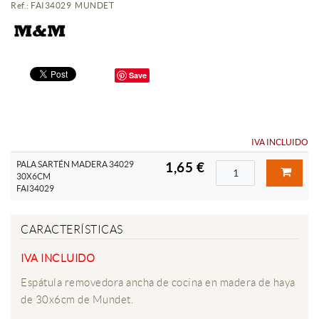
Ref.: FAI34029 MUNDET
Save
IVA INCLUIDO
PALA SARTÉN MADERA 34029
1,65 €
30X6CM
FAI34029
CARACTERÍSTICAS
IVA INCLUIDO
Espátula removedora ancha de cocina en madera de haya
de 30x6cm de Mundet.