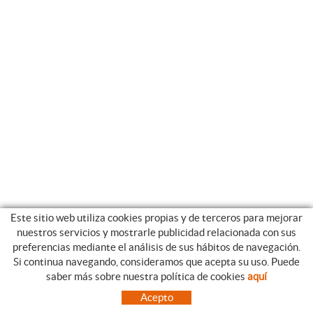
Este sitio web utiliza cookies propias y de terceros para mejorar
nuestros servicios y mostrarle publicidad relacionada con sus
preferencias mediante el análisis de sus hábitos de navegación.
Si continua navegando, consideramos que acepta su uso. Puede
CATEGORIAS
GUIA DE COMPRA
saber más sobre nuestra política de cookies
aquí
EMPRESA
CONDICIONES DE COMPRA
Acepto
NUESTRO BLOG
PAGO