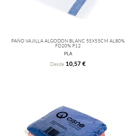
PAÑO VAJILLA ALGODON BLANC 55X55CM AL80%
FD20% P12
+ INFO
PLA
10,57 €
Desde