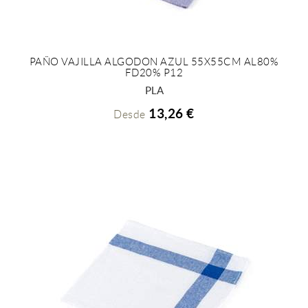
PAÑO VAJILLA ALGODON AZUL 55X55CM AL80%
FD20% P12
+ INFO
PLA
13,26 €
Desde