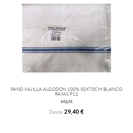
PAÑO VAJILLA ALGODON 100% 50X70CM BLANCO
RAYAS P12
+ INFO
M&M
29,40 €
Desde