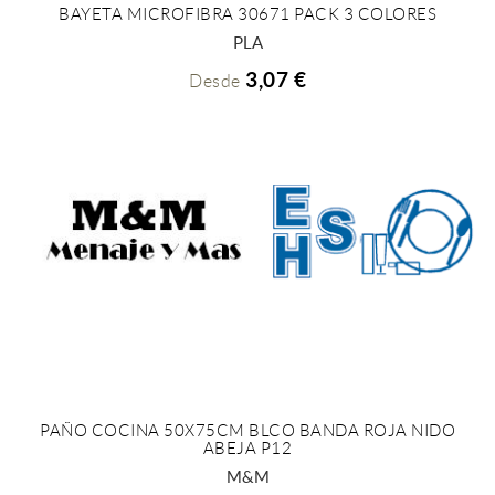
BAYETA MICROFIBRA 30671 PACK 3 COLORES
+ INFO
PLA
3,07 €
Desde
PAÑO COCINA 50X75CM BLCO BANDA ROJA NIDO
ABEJA P12
+ INFO
M&M