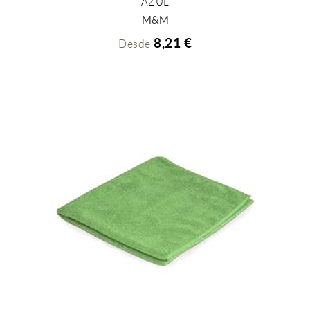
AZUL
+ INFO
M&M
8,21 €
Desde