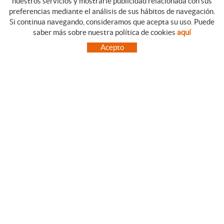
nuestros servicios y mostrarle publicidad relacionada con sus
preferencias mediante el análisis de sus hábitos de navegación.
Si continua navegando, consideramos que acepta su uso. Puede
CATEGORIAS
GUIA DE COMPRA
saber más sobre nuestra política de cookies
aquí
EMPRESA
CONDICIONES DE COMPRA
Acepto
NUESTRO BLOG
PAGO
SITUACIÓN
ENVÍO
CONTACTO
CAMBIOS Y DEVOLUCIONES
OFERTAS
NOVEDADES
SÍGUENOS
CONTACTO
FACEBOOK
Via Aurèlia, 1,
INSTAGRAM
43840 SALOU (Tarragona)
TWITTER
977 390767
PINTEREST
menajeymas@ehsalou.com