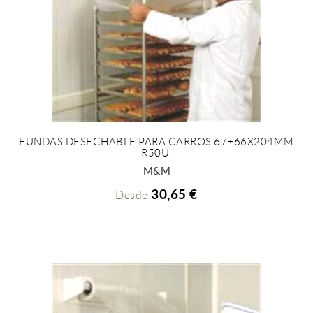
FUNDAS DESECHABLE PARA CARROS 67+66X204MM
R50U.
+ INFO
M&M
30,65 €
Desde