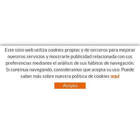
Este sitio web utiliza cookies propias y de terceros para mejorar
nuestros servicios y mostrarle publicidad relacionada con sus
preferencias mediante el análisis de sus hábitos de navegación.
Si continua navegando, consideramos que acepta su uso. Puede
CATEGORIAS
GUIA DE COMPRA
saber más sobre nuestra política de cookies
aquí
EMPRESA
CONDICIONES DE COMPRA
Acepto
NUESTRO BLOG
PAGO
SITUACIÓN
ENVÍO
CONTACTO
CAMBIOS Y DEVOLUCIONES
OFERTAS
NOVEDADES
SÍGUENOS
CONTACTO