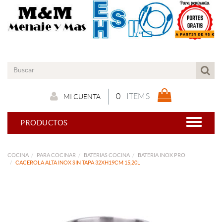
0
ITEMS
MI CUENTA
PRODUCTOS
COCINA
PARA COCINAR
BATERIAS COCINA
BATERIA INOX PRO
CACEROLA ALTA INOX SIN TAPA 32XH19CM 15,20L