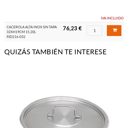
IVA INCLUIDO
CACEROLA ALTA INOX SIN TAPA
76,23 €
32XH19CM 15,20L
PJD216-032
QUIZÁS TAMBIÉN TE INTERESE