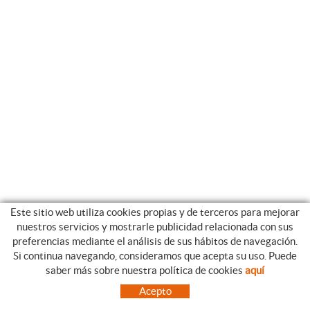
Este sitio web utiliza cookies propias y de terceros para mejorar
nuestros servicios y mostrarle publicidad relacionada con sus
preferencias mediante el análisis de sus hábitos de navegación.
Si continua navegando, consideramos que acepta su uso. Puede
CATEGORIAS
GUIA DE COMPRA
saber más sobre nuestra política de cookies
aquí
EMPRESA
CONDICIONES DE COMPRA
Acepto
NUESTRO BLOG
PAGO