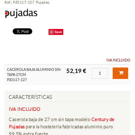
Ref.: PJD117-127 Pujadas
Save
IVA INCLUIDO
CACEROLA BAJA ALUMINIO SIN
52,19 €
TAPA 27CM
PJD117-127
CARACTERÍSTICAS
IVA INCLUIDO
Cacerola baja de 27 cm sin tapa modelo
Century de
Pujadas
para la hostelería fabricadas aluminio puro
99,5% extra fuerte.