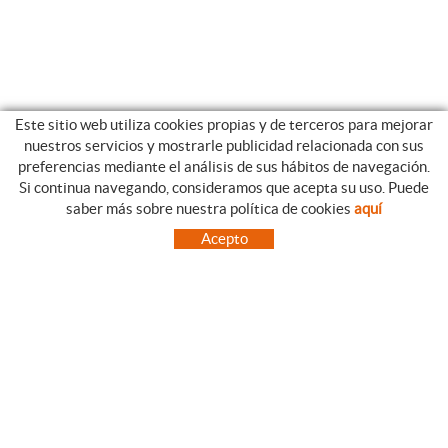
Este sitio web utiliza cookies propias y de terceros para mejorar
nuestros servicios y mostrarle publicidad relacionada con sus
preferencias mediante el análisis de sus hábitos de navegación.
Si continua navegando, consideramos que acepta su uso. Puede
CATEGORIAS
GUIA DE COMPRA
saber más sobre nuestra política de cookies
aquí
EMPRESA
CONDICIONES DE COMPRA
Acepto
NUESTRO BLOG
PAGO
SITUACIÓN
ENVÍO
CONTACTO
CAMBIOS Y DEVOLUCIONES
OFERTAS
NOVEDADES
SÍGUENOS
CONTACTO
FACEBOOK
Via Aurèlia, 1,
INSTAGRAM