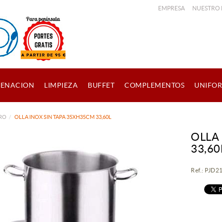
EMPRESA
NUESTRO
ENACION
LIMPIEZA
BUFFET
COMPLEMENTOS
UNIFO
PRO
OLLA INOX SIN TAPA 35XH35CM 33,60L
OLLA
33,60
Ref.: PJD2