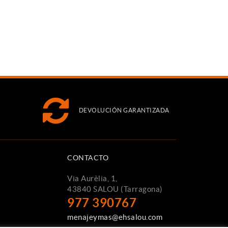
DEVOLUCIÓN GARANTIZADA
CONTACTO
Via Aurèlia, 1,
43840 SALOU (Tarragona)
977 390767
menajeymas@ehsalou.com