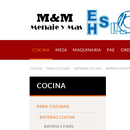
COCINA
MESA
MAQUINARIA
PAE
ORD
COCINA
PARA COCINAR
BATERIAS COCINA
BATERIA INOX 
COCINA
PARA COCINAR
BATERIAS COCINA
BATERIA 5 STARS