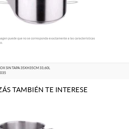
magen puede que no se corresponda exactamente a las características
o.
OX SIN TAPA 35XH35CM 33,60L
-035
ZÁS TAMBIÉN TE INTERESE