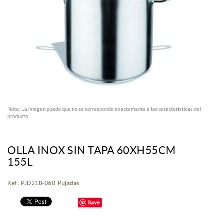
Nota: La imagen puede que no se corresponda exactamente a las características del
producto.
OLLA INOX SIN TAPA 60XH55CM
155L
Ref.: PJD218-060 Pujadas
Save