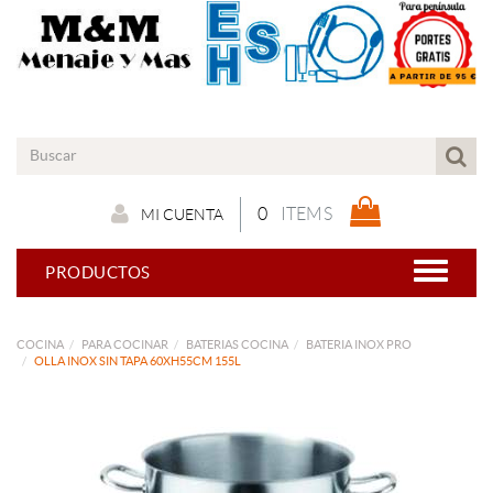
0
ITEMS
MI CUENTA
PRODUCTOS
COCINA
PARA COCINAR
BATERIAS COCINA
BATERIA INOX PRO
OLLA INOX SIN TAPA 60XH55CM 155L