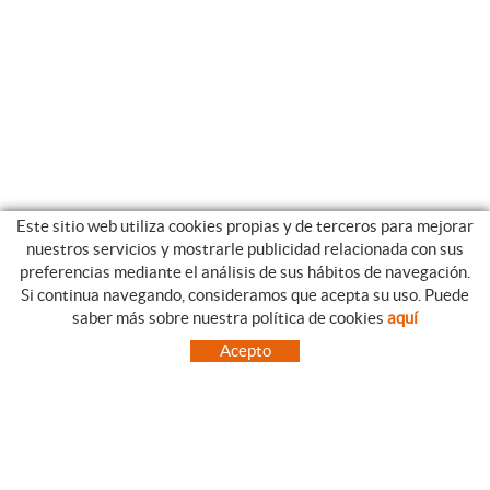
Este sitio web utiliza cookies propias y de terceros para mejorar
nuestros servicios y mostrarle publicidad relacionada con sus
preferencias mediante el análisis de sus hábitos de navegación.
Si continua navegando, consideramos que acepta su uso. Puede
CATEGORIAS
GUIA DE COMPRA
saber más sobre nuestra política de cookies
aquí
EMPRESA
CONDICIONES DE COMPRA
Acepto
NUESTRO BLOG
PAGO
SITUACIÓN
ENVÍO
CONTACTO
CAMBIOS Y DEVOLUCIONES
OFERTAS
NOVEDADES