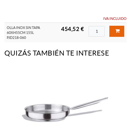
IVA INCLUIDO
OLLA INOX SIN TAPA
454,52 €
60XH55CM 155L
PJD218-060
QUIZÁS TAMBIÉN TE INTERESE