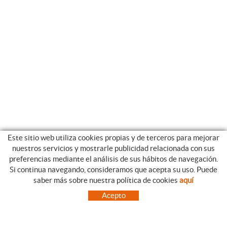
Este sitio web utiliza cookies propias y de terceros para mejorar
nuestros servicios y mostrarle publicidad relacionada con sus
preferencias mediante el análisis de sus hábitos de navegación.
Si continua navegando, consideramos que acepta su uso. Puede
CATEGORIAS
GUIA DE COMPRA
saber más sobre nuestra política de cookies
aquí
EMPRESA
CONDICIONES DE COMPRA
Acepto
NUESTRO BLOG
PAGO
SITUACIÓN
ENVÍO
CONTACTO
CAMBIOS Y DEVOLUCIONES