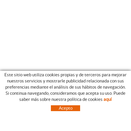
Este sitio web utiliza cookies propias y de terceros para mejorar
nuestros servicios y mostrarle publicidad relacionada con sus
preferencias mediante el análisis de sus hábitos de navegación.
Si continua navegando, consideramos que acepta su uso. Puede
CATEGORIAS
GUIA DE COMPRA
saber más sobre nuestra política de cookies
aquí
EMPRESA
CONDICIONES DE COMPRA
Acepto
NUESTRO BLOG
PAGO
SITUACIÓN
ENVÍO
CONTACTO
CAMBIOS Y DEVOLUCIONES
OFERTAS