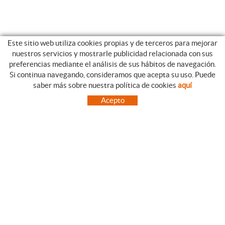
Este sitio web utiliza cookies propias y de terceros para mejorar
nuestros servicios y mostrarle publicidad relacionada con sus
preferencias mediante el análisis de sus hábitos de navegación.
Si continua navegando, consideramos que acepta su uso. Puede
CATEGORIAS
GUIA DE COMPRA
saber más sobre nuestra política de cookies
aquí
EMPRESA
CONDICIONES DE COMPRA
Acepto
NUESTRO BLOG
PAGO
SITUACIÓN
ENVÍO
CONTACTO
CAMBIOS Y DEVOLUCIONES
OFERTAS
NOVEDADES
SÍGUENOS
CONTACTO
FACEBOOK
Via Aurèlia, 1,
INSTAGRAM
43840 SALOU (Tarragona)
TWITTER
977 390767
PINTEREST