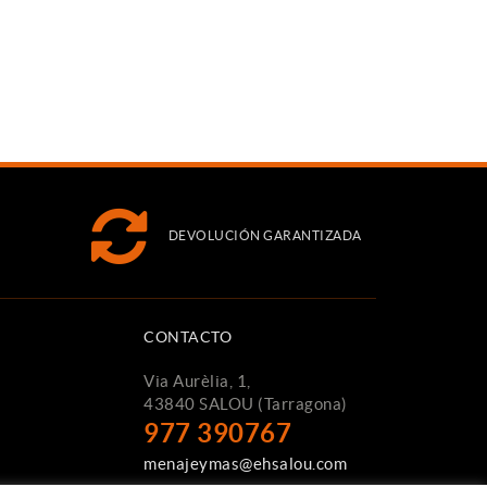
DEVOLUCIÓN GARANTIZADA
CONTACTO
Via Aurèlia, 1,
43840 SALOU (Tarragona)
977 390767
menajeymas@ehsalou.com