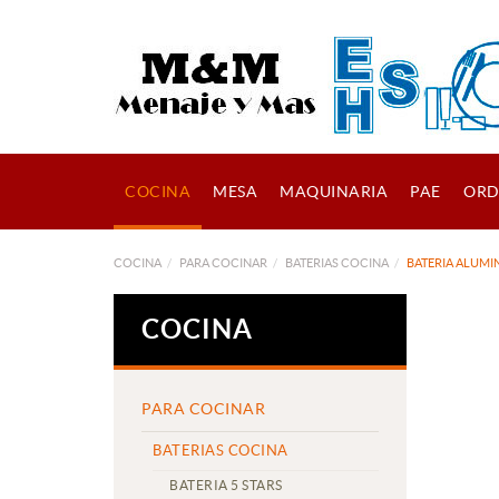
COCINA
MESA
MAQUINARIA
PAE
ORD
COCINA
PARA COCINAR
BATERIAS COCINA
BATERIA ALUMI
COCINA
PARA COCINAR
BATERIAS COCINA
BATERIA 5 STARS