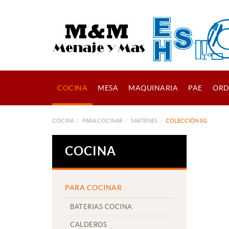
COCINA
MESA
MAQUINARIA
PAE
ORD
COCINA
PARA COCINAR
SARTENES
COLECCIÓN SG
COCINA
PARA COCINAR
BATERIAS COCINA
CALDEROS