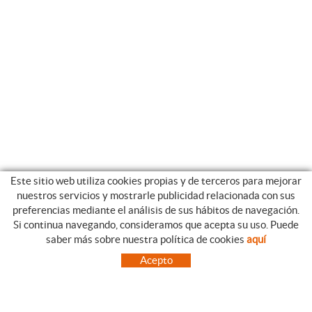
Este sitio web utiliza cookies propias y de terceros para mejorar
nuestros servicios y mostrarle publicidad relacionada con sus
preferencias mediante el análisis de sus hábitos de navegación.
Si continua navegando, consideramos que acepta su uso. Puede
CATEGORIAS
GUIA DE COMPRA
saber más sobre nuestra política de cookies
aquí
EMPRESA
CONDICIONES DE COMPRA
Acepto
NUESTRO BLOG
PAGO
SITUACIÓN
ENVÍO
CONTACTO
CAMBIOS Y DEVOLUCIONES
OFERTAS